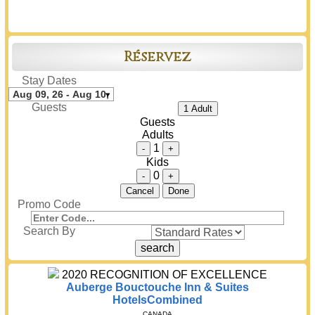
Réservez
Stay Dates
Guests
1 Adult
Guests
Adults
1
-
+
Kids
0
-
+
Cancel
Done
Promo Code
Search By
2020
RECOGNITION OF EXCELLENCE
Auberge Bouctouche Inn & Suites
HotelsCombined
CANADA