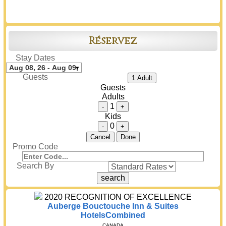
Réservez
Stay Dates
Guests
1 Adult
Guests
Adults
1
-
+
Kids
0
-
+
Cancel
Done
Promo Code
Search By
2020
RECOGNITION OF EXCELLENCE
Auberge Bouctouche Inn & Suites
HotelsCombined
CANADA