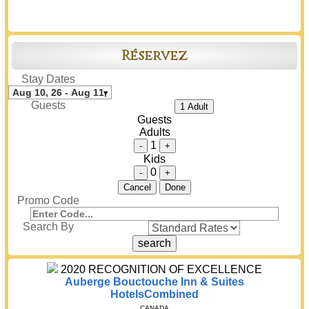
Réservez
Stay Dates
Guests
1 Adult
Guests
Adults
1
-
+
Kids
0
-
+
Cancel
Done
Promo Code
Search By
2020
RECOGNITION OF EXCELLENCE
Auberge Bouctouche Inn & Suites
HotelsCombined
CANADA